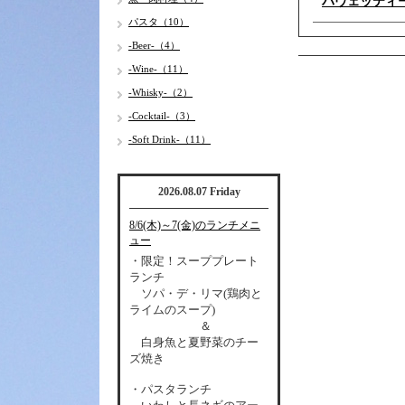
バヴェッティーニ 
パスタ（10）
-Beer-（4）
-Wine-（11）
-Whisky-（2）
-Cocktail-（3）
-Soft Drink-（11）
2026.08.07 Friday
8/6(木)～7(金)のランチメニ
ュー
・限定！スーププレート
ランチ
ソパ・デ・リマ(鶏肉と
ライムのスープ)
＆
白身魚と夏野菜のチー
ズ焼き
・パスタランチ