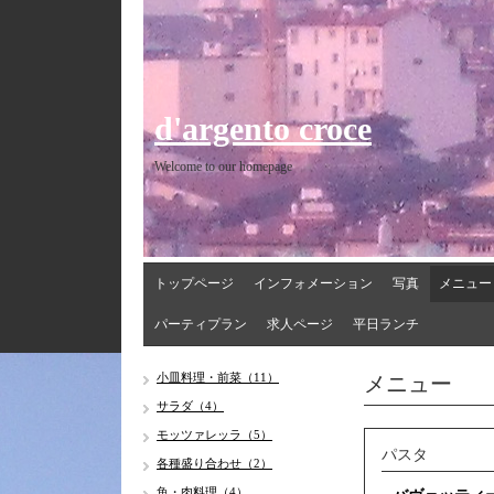
d'argento croce
Welcome to our homepage
トップページ
インフォメーション
写真
メニュー
パーティプラン
求人ページ
平日ランチ
メニュー
小皿料理・前菜（11）
サラダ（4）
モッツァレッラ（5）
パスタ
各種盛り合わせ（2）
魚・肉料理（4）