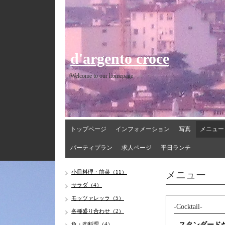
d'argento croce
Welcome to our homepage
トップページ
インフォメーション
写真
メニュー
パーティプラン
求人ページ
平日ランチ
メニュー
小皿料理・前菜（11）
サラダ（4）
モッツァレッラ（5）
-Cocktail-
各種盛り合わせ（2）
魚・肉料理（4）
スタンダード