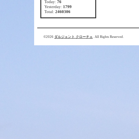
Today:
76
Yesterday:
1799
Total:
2460306
©2026
ダルジェント クローチェ
. All Rights Reserved.