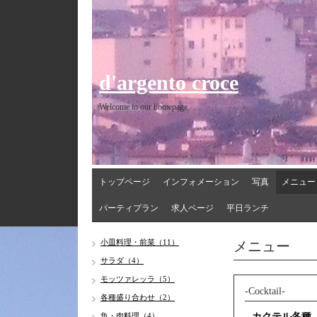
d'argento croce
Welcome to our homepage
トップページ
インフォメーション
写真
メニュー
パーティプラン
求人ページ
平日ランチ
メニュー
小皿料理・前菜（11）
サラダ（4）
モッツァレッラ（5）
-Cocktail-
各種盛り合わせ（2）
魚・肉料理（4）
カクテル各種