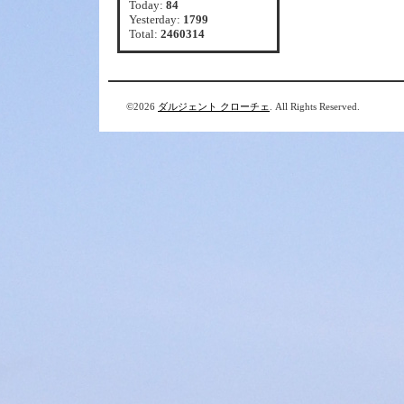
Today:
84
Yesterday:
1799
Total:
2460314
©2026
ダルジェント クローチェ
. All Rights Reserved.