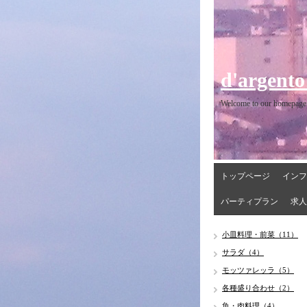
d'argento
Welcome to our homepage
トップページ
インフ
パーティプラン
求人
小皿料理・前菜（11）
サラダ（4）
モッツァレッラ（5）
各種盛り合わせ（2）
魚・肉料理（4）