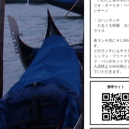
いわしと長ネギの
リオ・オーリオ・ペ
ンチーノ
・ゴハンランチ
だるくろ特製 ガ
ライス
各
ランチ共に￥1,30
す。
どのランチにもサラ
ュッフェ・フリード
ク・パンがセットで
入店時より60分制と
ていただきます。
携帯サイト