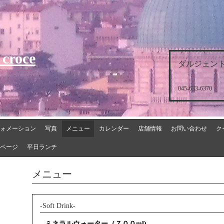
 croce
ダルジェント
045-633-6370
ォメーション
写真
メニュー
カレンダー
店舗情報
お問い合わせ
ク
ページ
平日ランチ
メニュー
-Soft Drink-
ミネラルウォーター（７００ml)