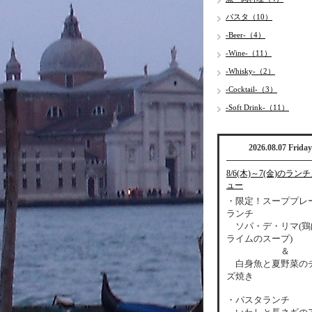
パスタ（10）
-Beer-（4）
-Wine-（11）
-Whisky-（2）
-Cocktail-（3）
-Soft Drink-（11）
2026.08.07 Friday
8/6(木)～7(金)のラン
ュー
・限定！スーププレ
ランチ
ソパ・デ・リマ(鶏
ライムのスープ)
＆
白身魚と夏野菜の
ズ焼き
・パスタランチ