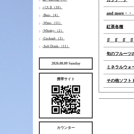
パスタ（10）
and more・・
-Beer-（4）
-Wine-（11）
紅茶各種
-Whisky-（2）
-Cocktail-（3）
∬ ∬ ∬ ∬
-Soft Drink-（11）
旬のフルーツのﾉ
2026.08.09 Sunday
ミネラルウォー
携帯サイト
その他ソフト
カウンター