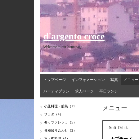
d'argento croce
Welcome to our homepage
トップページ
インフォメーション
写真
メニュー
パーティプラン
求人ページ
平日ランチ
メニュー
小皿料理・前菜（11）
サラダ（4）
モッツァレッラ（5）
-Soft Drink-
各種盛り合わせ（2）
魚・肉料理（4）
カプチーノ