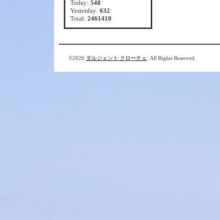
Today:
548
Yesterday:
632
Total:
2461410
©2026
ダルジェント クローチェ
. All Rights Reserved.