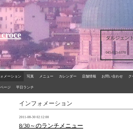
 croce
ダルジェント
045-633-6370
ォメーション
写真
メニュー
カレンダー
店舗情報
お問い合わせ
ク
ページ
平日ランチ
インフォメーション
2011-08-30 02:12:00
8/30～のランチメニュー