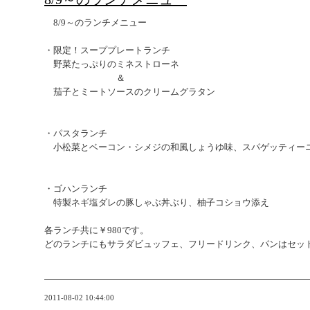
8/9～のランチメニュー
・限定！スーププレートランチ
野菜たっぷりのミネストローネ
＆
茄子とミートソースのクリームグラタン
・パスタランチ
小松菜とベーコン・シメジの和風しょうゆ味、スパゲッティー
・ゴハンランチ
特製ネギ塩ダレの豚しゃぶ丼ぶり、柚子コショウ添え
各ランチ共に￥980です。
どのランチにもサラダビュッフェ、フリードリンク、パンはセッ
2011-08-02 10:44:00