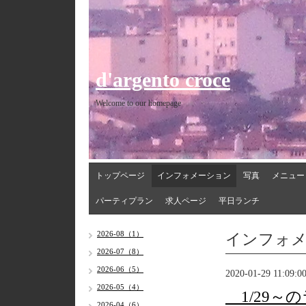
d'argento croce
Welcome to our homepage
トップページ
インフォメーション
写真
メニュー
パーティプラン
求人ページ
平日ランチ
インフォ
2026-08（1）
2026-07（8）
2026-06（5）
2020-01-29 11:09:0
2026-05（4）
1/29～
2026-04（6）