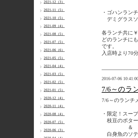
2021-12（3）
2021-11（5）
・ゴハンラン
2021-10（5）
デミグラスソ
2021-09（4）
各
ランチ共に￥
2021-08（5）
どのランチに
2021-07（5）
です。
2021-06（6）
入店時より70
2021-05（5）
2021-04（4）
2021-03（5）
2016-07-06 10:41:0
2021-02（5）
7/6～の
2021-01（5）
2020-12（4）
7/6
～
のランチ
2020-11（4）
・限定！スー
2020-08（4）
枝豆のポター
2020-07（5）
＆
2020-06（3）
白身魚のソテ