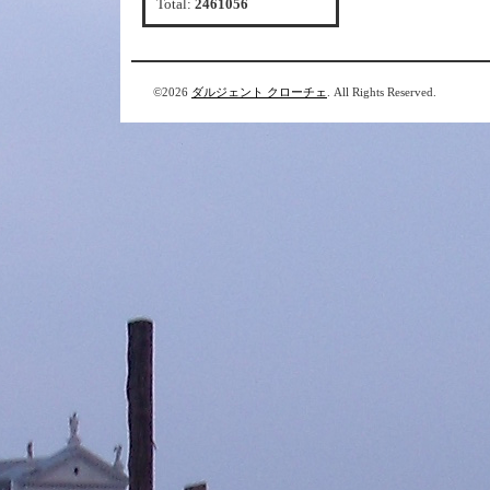
Total:
2461056
©2026
ダルジェント クローチェ
. All Rights Reserved.