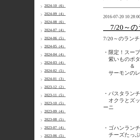
2024-10（6）
2024-09（4）
2016-07-20 10:28:0
2024-08（6）
7/20～
2024-07（4）
7/20
～
のランチ
2024-06（5）
2024-05（4）
・限定！スー
2024-04（4）
紫いものポタ
2024-03（4）
＆
2024-02（5）
サーモンのレ
2024-01（3）
2023-12（2）
・パスタラン
2023-11（5）
オクラとズッ
2023-10（5）
ーニ
2023-09（4）
2023-08（5）
・ゴハンラン
2023-07（4）
チーズたっぷ
2023-06（5）