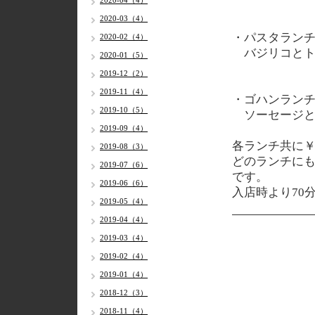
2020-04（4）
2020-03（4）
・パスタラン
2020-02（4）
バジリコとト
2020-01（5）
2019-12（2）
2019-11（4）
・ゴハンラン
2019-10（5）
ソーセージと
2019-09（4）
各
ランチ共に￥
2019-08（3）
どのランチに
2019-07（6）
です。
2019-06（6）
入店時より70
2019-05（4）
2019-04（4）
2019-03（4）
2019-02（4）
2019-01（4）
2018-12（3）
2018-11（4）