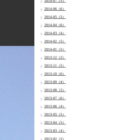
2014-07（5）
2014-06（6）
2014-05（5）
2014-04（6）
2014-03（4）
2014-02（5）
2014-01（5）
2013-12（2）
2013-11（5）
2013-10（6）
2013-09（4）
2013-08（5）
2013-07（6）
2013-06（4）
2013-05（5）
2013-04（5）
2013-03（4）
2013-02（5）