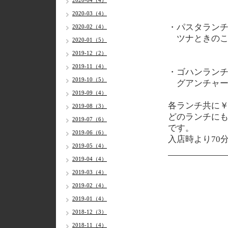
2020-04（4）
2020-03（4）
・パスタラン
2020-02（4）
ツナときのこ
2020-01（5）
2019-12（2）
2019-11（4）
・ゴハンラン
2019-10（5）
グアンチャー
2019-09（4）
各
ランチ共に￥
2019-08（3）
どのランチに
2019-07（6）
です。
2019-06（6）
入店時より70
2019-05（4）
2019-04（4）
2019-03（4）
2019-02（4）
2019-01（4）
2018-12（3）
2018-11（4）