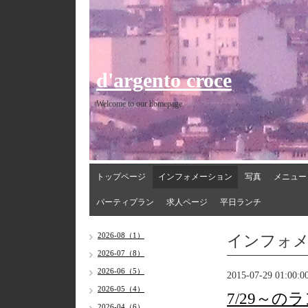
d'argento croce
Welcome to our homepage
トップページ
インフォメーション
写真
メニュー
パーティプラン
求人ページ
平日ランチ
インフォ
2026-08（1）
2026-07（8）
2026-06（5）
2015-07-29 01:00:0
2026-05（4）
7/29～
2026-04（6）