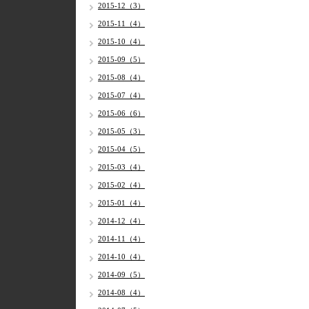
2015-12（3）
2015-11（4）
2015-10（4）
2015-09（5）
2015-08（4）
2015-07（4）
2015-06（6）
2015-05（3）
2015-04（5）
2015-03（4）
2015-02（4）
2015-01（4）
2014-12（4）
2014-11（4）
2014-10（4）
2014-09（5）
2014-08（4）