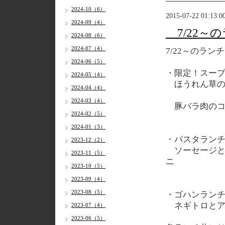
2024-10（6）
2015-07-22 01:13:0
2024-09（4）
7/22～
2024-08（6）
2024-07（4）
7/22～のラン
2024-06（5）
・限定！スー
2024-05（4）
ほうれん草の
2024-04（4）
2024-03（4）
豚バラ肉のコ
2024-02（5）
2024-01（3）
・パスタラン
2023-12（2）
ソーセージと
2023-11（5）
ニ
2023-10（5）
2023-09（4）
2023-08（5）
・ゴハンラン
ネギトロとア
2023-07（4）
2023-06（5）