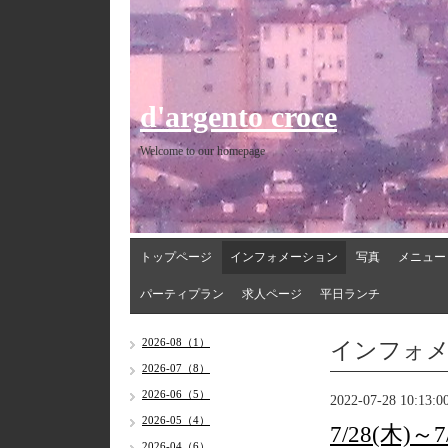
d'argento croce
Welcome to our homepage
トップページ
インフォメーション
写真
メニュー
パーティプラン
求人ページ
平日ランチ
インフォ
2026-08（1）
2026-07（8）
2026-06（5）
2022-07-28 10:13:0
2026-05（4）
7/28(木)
2026-04（6）