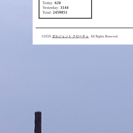
Today:
620
Yesterday:
3144
Total:
2459051
©2026
ダルジェント クローチェ
. All Rights Reserved.