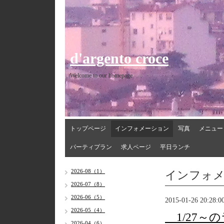
d'argento croce
Welcome to our homepage
トップページ
インフォメーション
写真
メニュー
パーティプラン
求人ページ
平日ランチ
インフォ
2026-08（1）
2026-07（8）
2026-06（5）
2015-01-26 20:28:0
2026-05（4）
1/27～
2026-04（6）