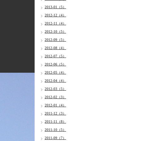
2013-01（5）
2012-12（4）
2012-11（4）
2012-10（5）
2012-09（5）
2012-08（4）
2012-07（5）
2012-06（5）
2012-05（4）
2012-04（4）
2012-03（5）
2012-02（3）
2012-01（4）
2011-12（3）
2011-11（8）
2011-10（5）
2011-09（7）