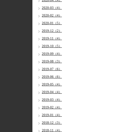
2020-04（4）
2020-03（4）
2020-02（4）
2020-01（5）
2019-12（2）
2019-11（4）
2019-10（5）
2019-09（4）
2019-08（3）
2019-07（6）
2019-06（6）
2019-05（4）
2019-04（4）
2019-03（4）
2019-02（4）
2019-01（4）
2018-12（3）
2018-11（4）