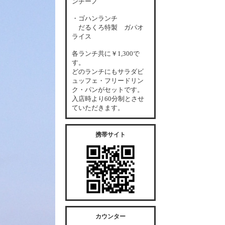
ンチーノ
・ゴハンランチ
だるくろ特製 ガパオ
ライス
各
ランチ共に￥1,300で
す。
どのランチにもサラダビ
ュッフェ・フリードリン
ク・パンがセットです。
入店時より60分制とさせ
ていただきます。
携帯サイト
カウンター