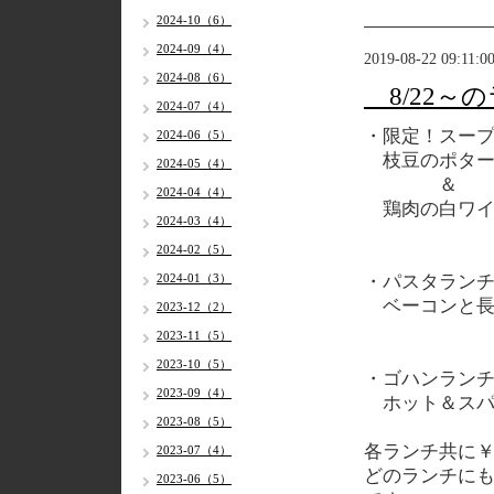
2024-10（6）
2024-09（4）
2019-08-22 09:11:0
2024-08（6）
8/22～
2024-07（4）
・限定！スー
2024-06（5）
枝豆のポター
2024-05（4）
＆
2024-04（4）
鶏肉の白ワイ
2024-03（4）
2024-02（5）
2024-01（3）
・パスタラン
ベーコンと長
2023-12（2）
2023-11（5）
2023-10（5）
・ゴハンラン
2023-09（4）
ホット＆スパ
2023-08（5）
各
ランチ共に￥
2023-07（4）
どのランチに
2023-06（5）