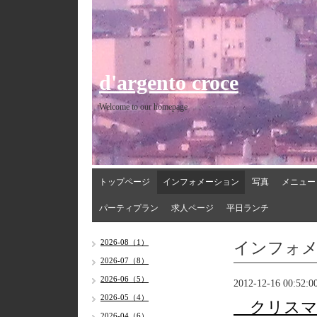
d'argento croce
Welcome to our homepage
トップページ
インフォメーション
写真
メニュー
パーティプラン
求人ページ
平日ランチ
インフォ
2026-08（1）
2026-07（8）
2026-06（5）
2012-12-16 00:52:0
2026-05（4）
クリスマ
2026-04（6）