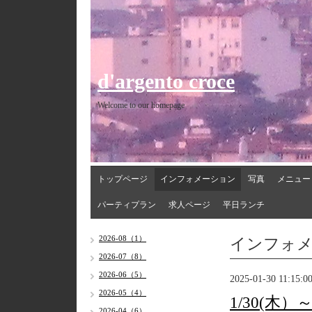
d'argento croce
Welcome to our homepage
トップページ
インフォメーション
写真
メニュー
パーティプラン
求人ページ
平日ランチ
インフォ
2026-08（1）
2026-07（8）
2026-06（5）
2025-01-30 11:15:0
2026-05（4）
1/30(木
2026-04（6）