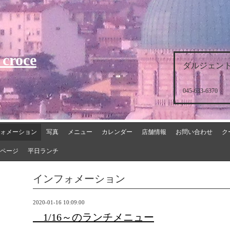
 croce
ダルジェント
045-633-6370
ォメーション
写真
メニュー
カレンダー
店舗情報
お問い合わせ
ク
ページ
平日ランチ
インフォメーション
2020-01-16 10:09:00
1/16～のランチメニュー