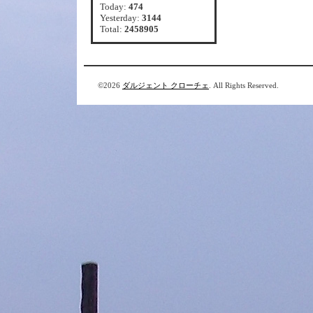
Today:
474
Yesterday:
3144
Total:
2458905
©2026
ダルジェント クローチェ
. All Rights Reserved.