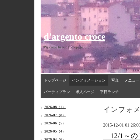
d'argento croce
Welcome to our homepage
トップページ
インフォメーション
写真
メニュー
パーティプラン
求人ページ
平日ランチ
インフォ
2026-08（1）
2026-07（8）
2026-06（5）
2015-12-01 01:26:0
2026-05（4）
12/1～
2026-04（6）