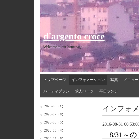
d'argento croce
Welcome to our homepage
トップページ
インフォメーション
写真
メニュー
パーティプラン
求人ページ
平日ランチ
インフォ
2026-08（1）
2026-07（8）
2026-06（5）
2016-08-31 00:53:0
2026-05（4）
8/31～
2026-04（6）