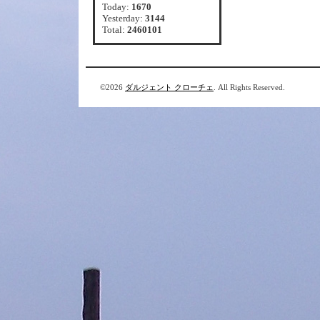
Today:
1670
Yesterday:
3144
Total:
2460101
©2026
ダルジェント クローチェ
. All Rights Reserved.