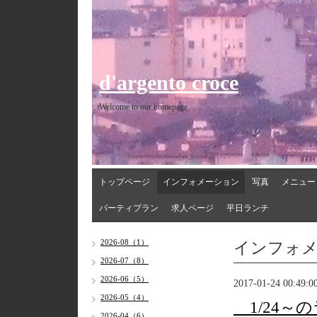
d'argento croce
Welcome to our homepage
トップページ
インフォメーション
写真
メニュー
パーティプラン
求人ページ
平日ランチ
インフォ
2026-08（1）
2026-07（8）
2026-06（5）
2017-01-24 00:49:0
2026-05（4）
1/24～
2026-04（6）