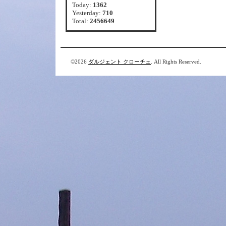
Today:
1362
Yesterday:
710
Total:
2456649
©2026
ダルジェント クローチェ
. All Rights Reserved.