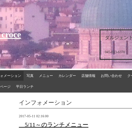
 croce
ダルジェント
045-633-6370
ォメーション
写真
メニュー
カレンダー
店舗情報
お問い合わせ
ク
ページ
平日ランチ
インフォメーション
2017-05-11 02:16:00
5/11～のランチメニュー