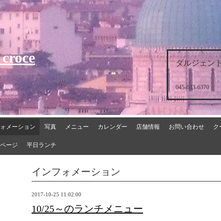
 croce
ダルジェント
045-633-6370
ォメーション
写真
メニュー
カレンダー
店舗情報
お問い合わせ
ク
ページ
平日ランチ
インフォメーション
2017-10-25 11:02:00
10/25～のランチメニュー