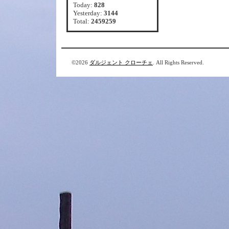
Today:
828
Yesterday:
3144
Total:
2459259
©2026
ダルジェント クローチェ
. All Rights Reserved.