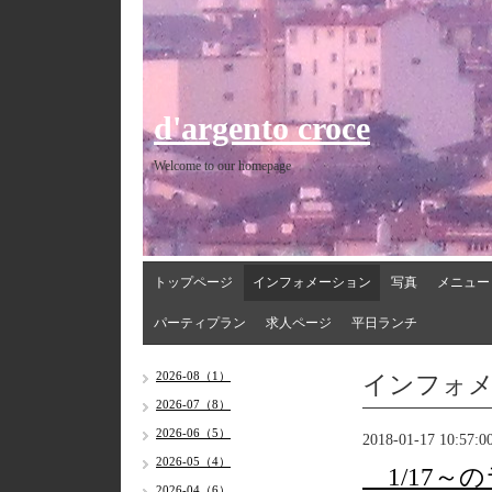
d'argento croce
Welcome to our homepage
トップページ
インフォメーション
写真
メニュー
パーティプラン
求人ページ
平日ランチ
インフォ
2026-08（1）
2026-07（8）
2026-06（5）
2018-01-17 10:57:0
2026-05（4）
1/17～
2026-04（6）