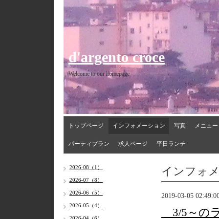
d'argento croce
Welcome to our homepage
トップページ
インフォメーション
写真
メニュー
パーティプラン
求人ページ
平日ランチ
インフォ
2026-08（1）
2026-07（8）
2026-06（5）
2019-03-05 02:49:0
2026-05（4）
3/5～の
2026-04（6）