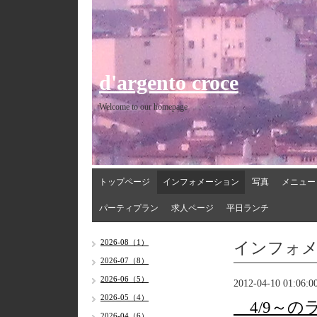
d'argento croce
Welcome to our homepage
トップページ
インフォメーション
写真
メニュー
パーティプラン
求人ページ
平日ランチ
インフォ
2026-08（1）
2026-07（8）
2026-06（5）
2012-04-10 01:06:0
2026-05（4）
4/9～の
2026-04（6）