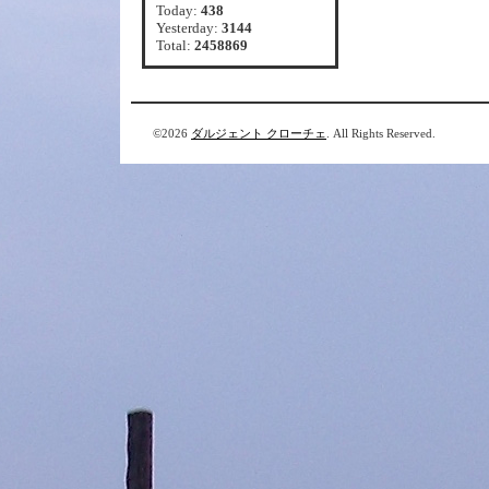
Today:
438
Yesterday:
3144
Total:
2458869
©2026
ダルジェント クローチェ
. All Rights Reserved.