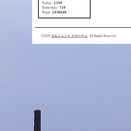
Today:
1359
Yesterday:
710
Total:
2456646
©2026
ダルジェント クローチェ
. All Rights Reserved.