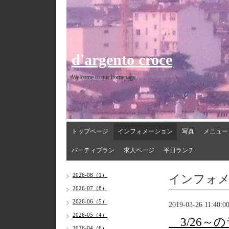
d'argento croce
Welcome to our homepage
トップページ
インフォメーション
写真
メニュー
パーティプラン
求人ページ
平日ランチ
インフォ
2026-08（1）
2026-07（8）
2026-06（5）
2019-03-26 11:40:0
2026-05（4）
3/26～
2026-04（6）