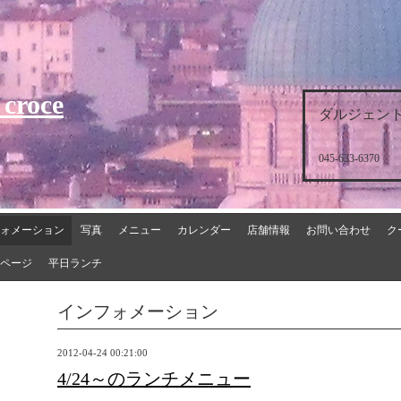
 croce
ダルジェント
045-633-6370
ォメーション
写真
メニュー
カレンダー
店舗情報
お問い合わせ
ク
ページ
平日ランチ
インフォメーション
2012-04-24 00:21:00
4/24～のランチメニュー