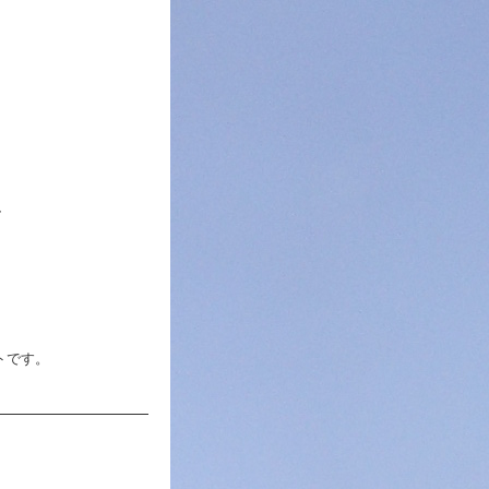
、
トです。