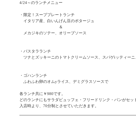
4/24～のランチメニュー
・限定！スーププレートランチ
イタリア産、白いんげん豆のポタージュ
＆
メカジキのソテー、オリーブソース
・パスタラランチ
ツナとズッキーニのトマトクリームソース、スパゲtッティーニ
・ゴハンランチ
ふわふわ卵のオムyライス、デミグラスソースで
各ランチ共に￥980です。
どのランチにもサラダビュッフェ・フリードリンク・パンがセッ
入店時より、70分制とさせていただきます。