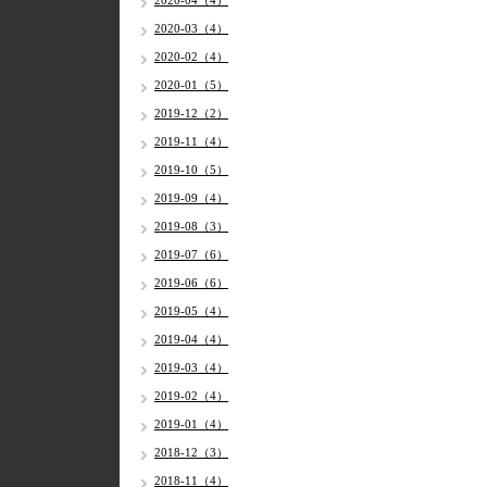
2020-04（4）
2020-03（4）
2020-02（4）
2020-01（5）
2019-12（2）
2019-11（4）
2019-10（5）
2019-09（4）
2019-08（3）
2019-07（6）
2019-06（6）
2019-05（4）
2019-04（4）
2019-03（4）
2019-02（4）
2019-01（4）
2018-12（3）
2018-11（4）