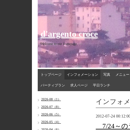
d'argento croce
Welcome to our homepage
トップページ
インフォメーション
写真
メニュー
パーティプラン
求人ページ
平日ランチ
インフォ
2026-08（1）
2026-07（8）
2026-06（5）
2012-07-24 00:12:0
2026-05（4）
7/24～
2026-04（6）