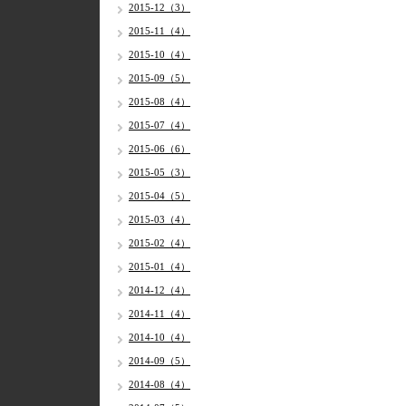
2015-12（3）
2015-11（4）
2015-10（4）
2015-09（5）
2015-08（4）
2015-07（4）
2015-06（6）
2015-05（3）
2015-04（5）
2015-03（4）
2015-02（4）
2015-01（4）
2014-12（4）
2014-11（4）
2014-10（4）
2014-09（5）
2014-08（4）