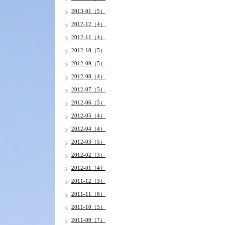
2013-01（5）
2012-12（4）
2012-11（4）
2012-10（5）
2012-09（5）
2012-08（4）
2012-07（5）
2012-06（5）
2012-05（4）
2012-04（4）
2012-03（5）
2012-02（3）
2012-01（4）
2011-12（3）
2011-11（8）
2011-10（5）
2011-09（7）