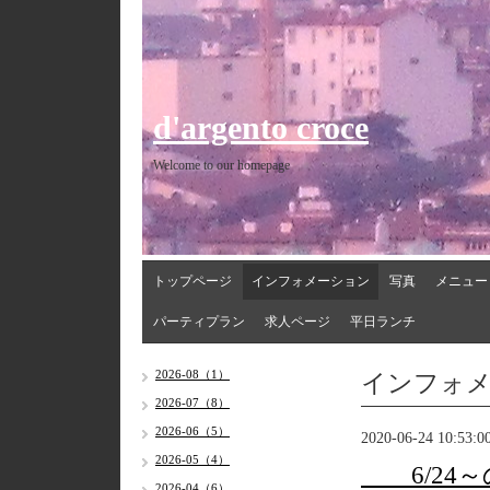
d'argento croce
Welcome to our homepage
トップページ
インフォメーション
写真
メニュー
パーティプラン
求人ページ
平日ランチ
インフォ
2026-08（1）
2026-07（8）
2026-06（5）
2020-06-24 10:53:0
2026-05（4）
6/24～
2026-04（6）