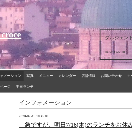
 croce
ダルジェント
045-633-6370
ォメーション
写真
メニュー
カレンダー
店舗情報
お問い合わせ
ク
ページ
平日ランチ
インフォメーション
2020-07-15 10:45:00
急ですが、明日7/16(木)のランチをお休