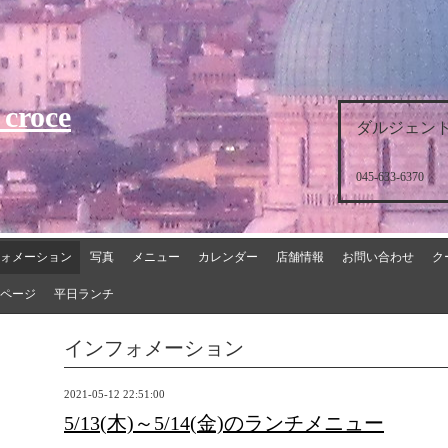
 croce
ダルジェント
045-633-6370
ォメーション
写真
メニュー
カレンダー
店舗情報
お問い合わせ
ク
ページ
平日ランチ
インフォメーション
2021-05-12 22:51:00
5/13(木)～5/14(金)のランチメニュー