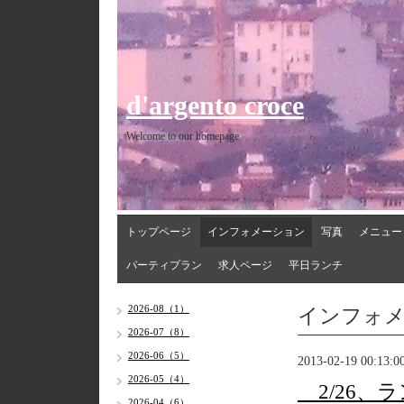
d'argento croce
Welcome to our homepage
トップページ
インフォメーション
写真
メニュー
パーティプラン
求人ページ
平日ランチ
インフォ
2026-08（1）
2026-07（8）
2026-06（5）
2013-02-19 00:13:0
2026-05（4）
2/26、
2026-04（6）