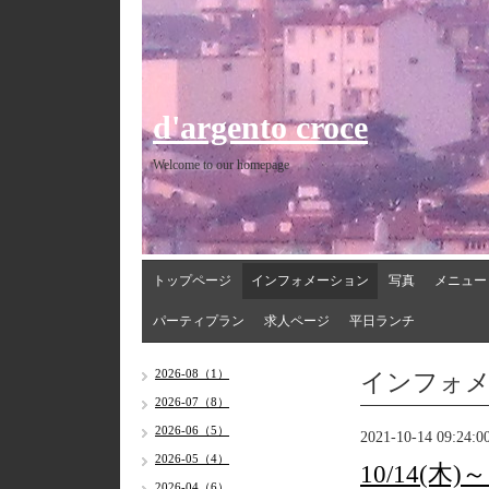
d'argento croce
Welcome to our homepage
トップページ
インフォメーション
写真
メニュー
パーティプラン
求人ページ
平日ランチ
インフォ
2026-08（1）
2026-07（8）
2026-06（5）
2021-10-14 09:24:0
2026-05（4）
10/14(木
2026-04（6）