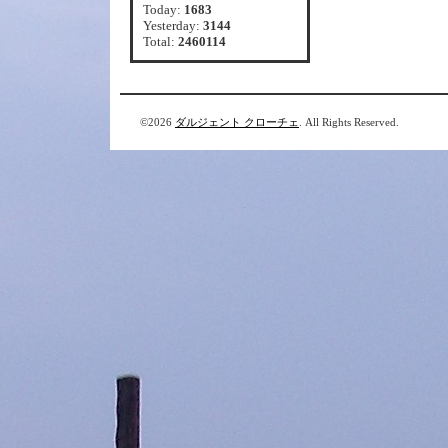
Today:
1683
Yesterday:
3144
Total:
2460114
©2026
ダルジェント クローチェ
. All Rights Reserved.