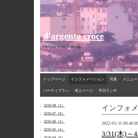
d'argento croce
Welcome to our homepage
トップページ
インフォメーション
写真
メニュー
パーティプラン
求人ページ
平日ランチ
インフォ
2026-08（1）
2026-07（8）
2026-06（5）
2022-03-31 09:40:0
2026-05（4）
3/31(木)
2026-04（6）