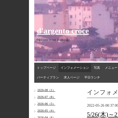
d'argento croce
Welcome to our homepage
トップページ
インフォメーション
写真
メニュー
パーティプラン
求人ページ
平日ランチ
インフォ
2026-08（1）
2026-07（8）
2026-06（5）
2022-05-26 00:37:0
2026-05（4）
5/26(木
2026-04（6）