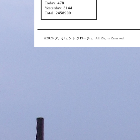
Today:
478
Yesterday:
3144
Total:
2458909
©2026
ダルジェント クローチェ
. All Rights Reserved.