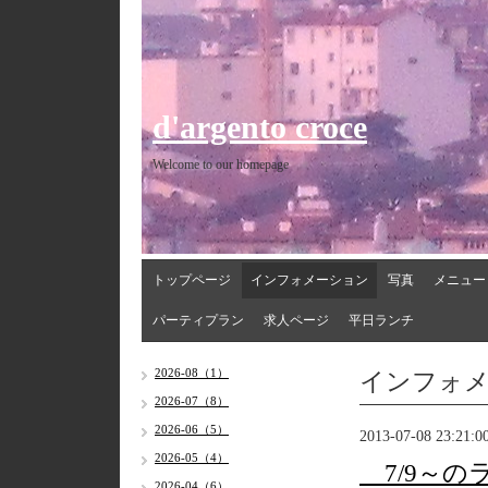
d'argento croce
Welcome to our homepage
トップページ
インフォメーション
写真
メニュー
パーティプラン
求人ページ
平日ランチ
インフォ
2026-08（1）
2026-07（8）
2026-06（5）
2013-07-08 23:21:0
2026-05（4）
7/9～の
2026-04（6）