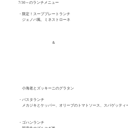
7/30～のランチメニュー
・限定！スーププレートランチ
ジェノバ風、ミネストローネ
＆
小海老とズッキーニのグラタン
・パスタランチ
メカジキとケッパー、オリーブのトマトソース、スパゲッティ
・ゴハンランチ