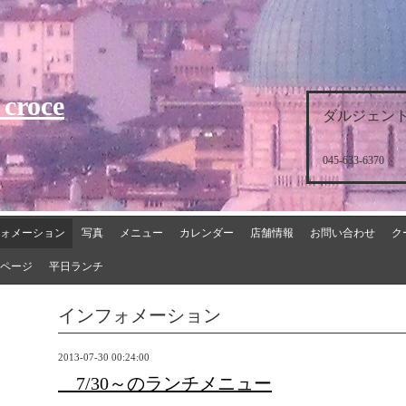
 croce
ダルジェント
045-633-6370
ォメーション
写真
メニュー
カレンダー
店舗情報
お問い合わせ
ク
ページ
平日ランチ
インフォメーション
2013-07-30 00:24:00
7/30～のランチメニュー