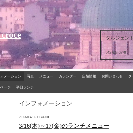
 croce
ダルジェント
045-633-6370
ォメーション
写真
メニュー
カレンダー
店舗情報
お問い合わせ
ク
ページ
平日ランチ
インフォメーション
2023-03-16 11:44:00
3/16(木)～17(金)のランチメニュー