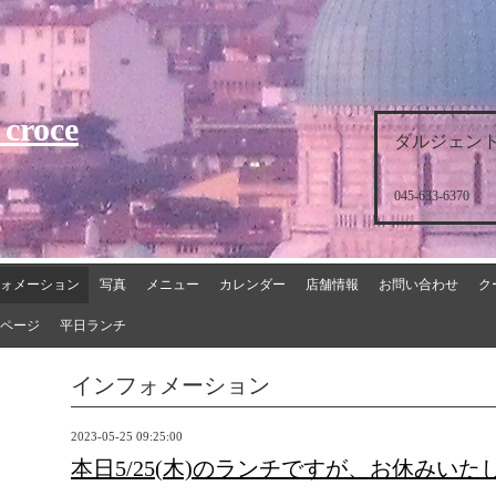
 croce
ダルジェント
045-633-6370
ォメーション
写真
メニュー
カレンダー
店舗情報
お問い合わせ
ク
ページ
平日ランチ
インフォメーション
2023-05-25 09:25:00
本日5/25(木)のランチですが、お休みいた