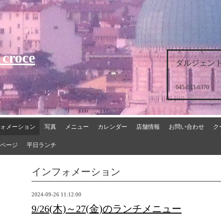
 croce
ダルジェント
045-633-6370
ォメーション
写真
メニュー
カレンダー
店舗情報
お問い合わせ
ク
ページ
平日ランチ
インフォメーション
2024-09-26 11:12:00
9/26(木)～27(金)のランチメニュー