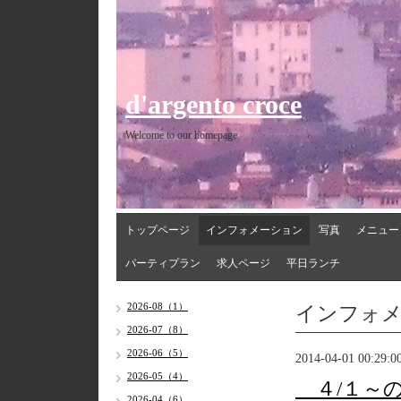
d'argento croce
Welcome to our homepage
トップページ
インフォメーション
写真
メニュー
パーティプラン
求人ページ
平日ランチ
インフォ
2026-08（1）
2026-07（8）
2026-06（5）
2014-04-01 00:29:0
2026-05（4）
４/１～
2026-04（6）