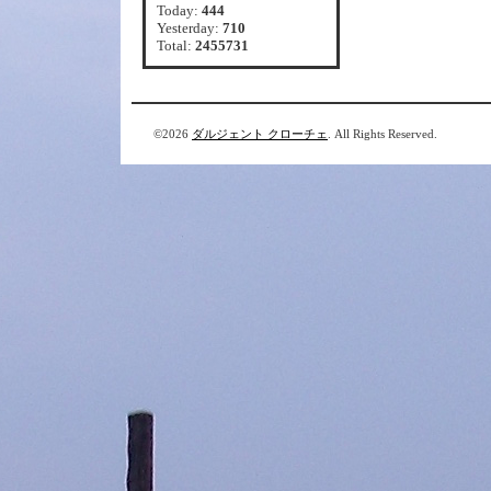
Today:
444
Yesterday:
710
Total:
2455731
©2026
ダルジェント クローチェ
. All Rights Reserved.