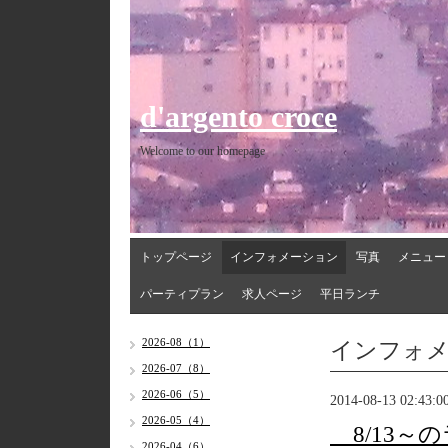
d'argento croce
Welcome to our homepage
トップページ
インフォメーション
写真
メニュー
パーティプラン
求人ページ
平日ランチ
インフォ
2026-08（1）
2026-07（8）
2026-06（5）
2014-08-13 02:43:0
2026-05（4）
8/13～
2026-04（6）