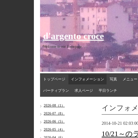
d'argento croce
Welcome to our homepage
トップページ
インフォメーション
写真
メニュー
パーティプラン
求人ページ
平日ランチ
インフォ
2026-08（1）
2026-07（8）
2026-06（5）
2014-10-21 02:03:0
2026-05（4）
10/21～
2026-04（6）