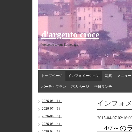
d'argento croce
Welcome to our homepage
トップページ
インフォメーション
写真
メニュー
パーティプラン
求人ページ
平日ランチ
インフォ
2026-08（1）
2026-07（8）
2026-06（5）
2015-04-07 02:16:0
2026-05（4）
4/7～の
2026-04（6）