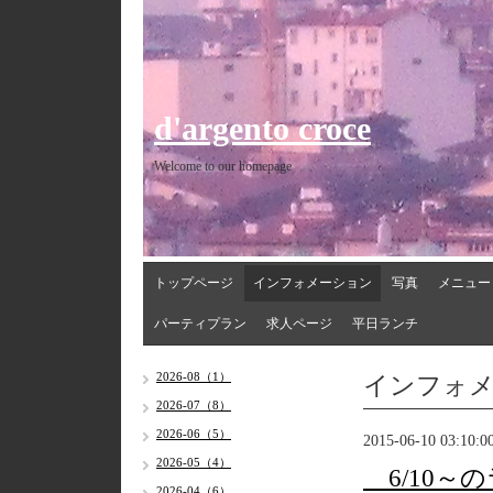
d'argento croce
Welcome to our homepage
トップページ
インフォメーション
写真
メニュー
パーティプラン
求人ページ
平日ランチ
インフォ
2026-08（1）
2026-07（8）
2026-06（5）
2015-06-10 03:10:0
2026-05（4）
6/10～
2026-04（6）